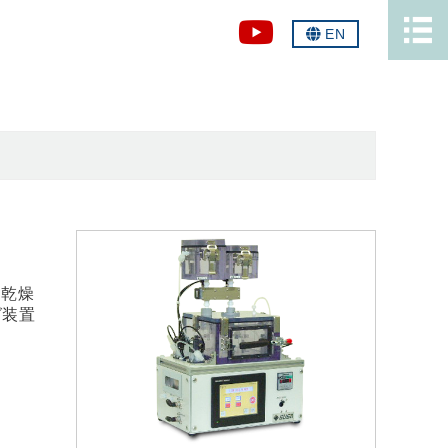
EN
2乾燥
グ装置