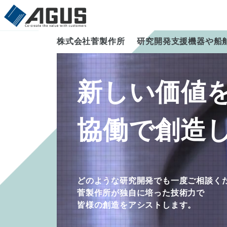
株式会社菅製作所
研究開発支援機器や船
新しい価値
協働で創造
どのような研究開発でも
一度ご相談く
菅製作所が独自に培った技術力で
皆様の創造をアシストします。