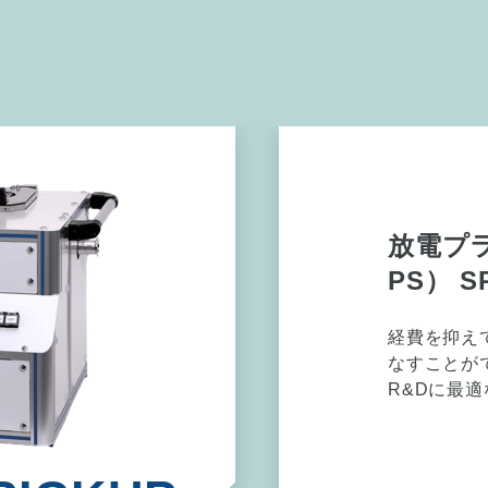
テスト
装置の新規
対象に、弊
コンウェハ
に対するテ
おります。