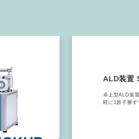
放電プラ
PS）
SPS
経費を抑えて
なすことがで
R&Dに最適な