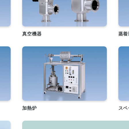
真空機器
蒸着
加熱炉
スペ