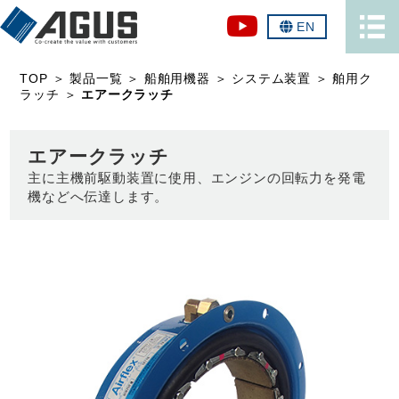
EN
TOP
＞
製品一覧
＞
船舶用機器
＞
システム装置
＞
舶用ク
ラッチ
＞
エアークラッチ
エアークラッチ
主に主機前駆動装置に使用、エンジンの回転力を発電
機などへ伝達します。