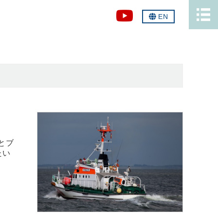
EN
とブ
たい