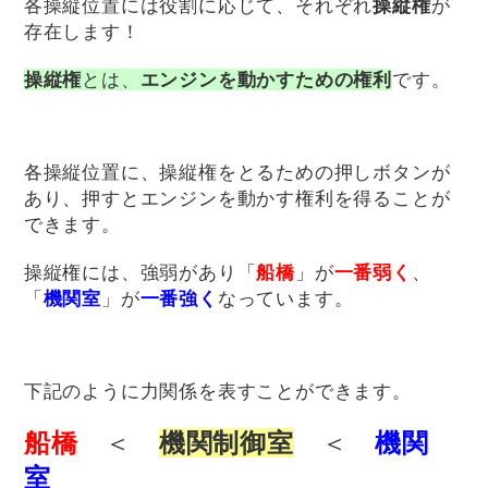
各操縦位置には役割に応じて、それぞれ
操縦権
が
存在します！
操縦権
とは、
エンジンを動かすための権利
です。
各操縦位置に、操縦権をとるための押しボタンが
あり、押すとエンジンを動かす権利を得ることが
できます。
操縦権には、強弱があり「
船橋
」が
一番弱く
、
「
機関室
」が
一番強く
なっています。
下記のように力関係を表すことができます。
船橋
＜
機関制御室
＜
機関
室