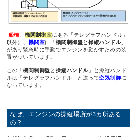
船橋
、
機関制御室
にある「テレグラフハンドル」
以外に、
機関室
に「
機関制御盤
と
操縦ハンドル
」
があり緊急時に手動でエンジンを動かすための装
置がついています。
この「
機関制御盤
と
操縦ハンドル
」と操縦ハンド
ルは「テレグラフハンドル」と違って
空気制御
に
なっています。
なぜ、エンジンの操縦場所が3カ所ある
の？