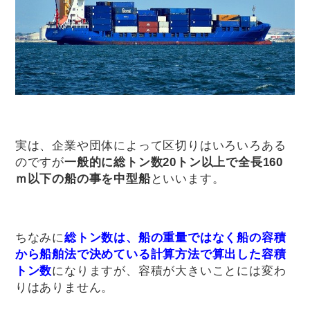
実は、企業や団体によって区切りはいろいろある
のですが
一般的に総トン数20トン以上で全長160
ｍ以下の船の事を中型船
といいます。
ちなみに
総トン数は、船の重量ではなく船の容積
から船舶法で決めている計算方法で算出した容積
トン数
になりますが、容積が大きいことには変わ
りはありません。