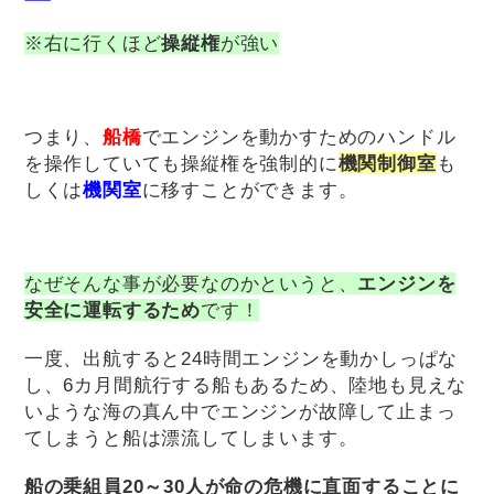
※右に行くほど
操縦権
が強い
つまり、
船橋
でエンジンを動かすためのハンドル
を操作していても操縦権を強制的に
機関制御室
も
しくは
機関室
に移すことができます。
なぜそんな事が必要なのかというと、
エンジンを
安全に運転するため
です！
一度、出航すると24時間エンジンを動かしっぱな
し、6カ月間航行する船もあるため、
陸地も見えな
いような海の真ん中でエンジンが故障して止まっ
てしまうと船は漂流してしまいます。
船の乗組員20～30人が命の危機に直面することに