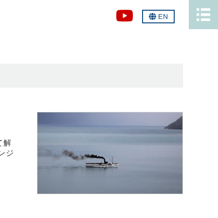
EN
て解
ンジ