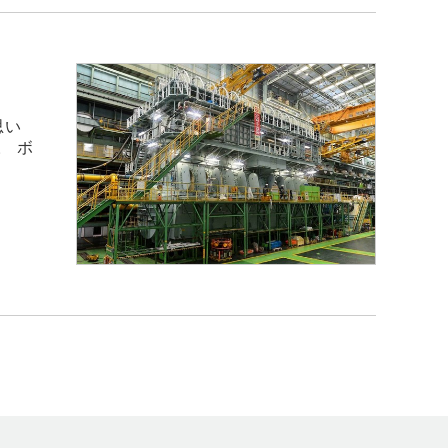
思い
。 ボ