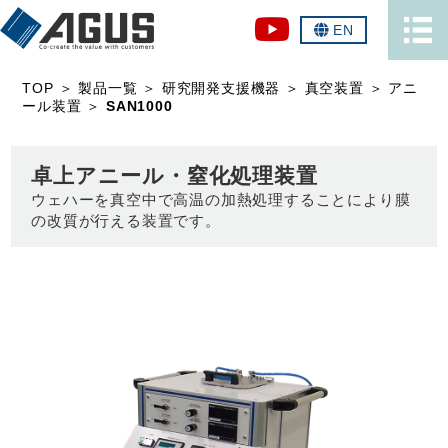
EN
TOP
＞
製品一覧
＞
研究開発支援機器
＞
真空装置
＞
アニ
ール装置
＞
SAN1000
卓上アニール・窒化処理装置
ウェハーを真空中で高温の加熱処理することにより膜
の改質が行える装置です。