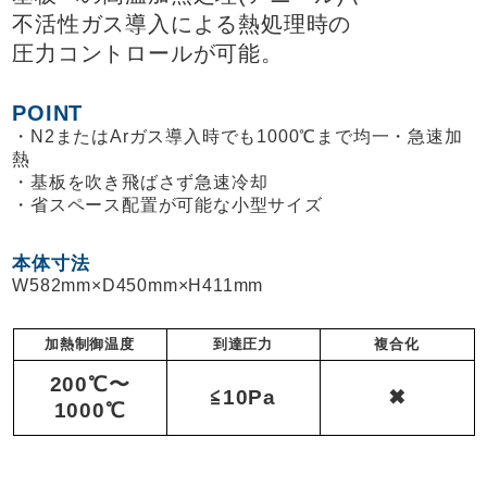
不活性ガス導入による熱処理時の
圧力コントロールが可能。
POINT
N2またはArガス導入時でも1000℃まで均一・急速加
熱
基板を吹き飛ばさず急速冷却
省スペース配置が可能な小型サイズ
本体寸法
W582mm×D450mm×H411mm
加熱制御温度
到達圧力
複合化
200℃〜
≦10Pa
✖
1000℃