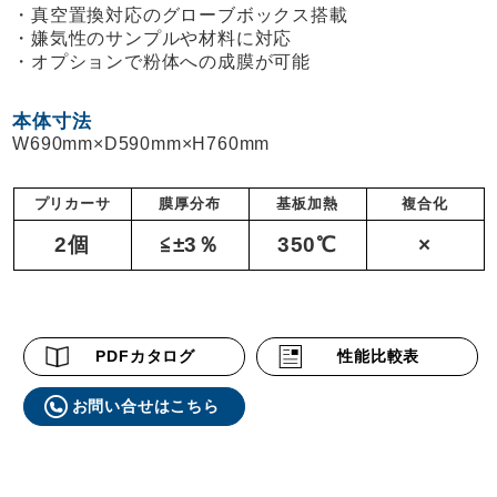
真空置換対応のグローブボックス搭載
嫌気性のサンプルや材料に対応
オプションで粉体への成膜が可能
本体寸法
W690mm×D590mm×H760mm
プリカーサ
膜厚分布
基板加熱
複合化
2個
≦±3％
350℃
×
PDFカタログ
性能比較表
お問い合せはこちら