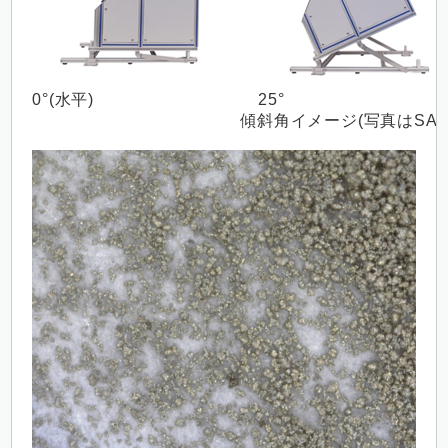
0°(水平)
25°
傾斜角イメージ(写真はSAL1