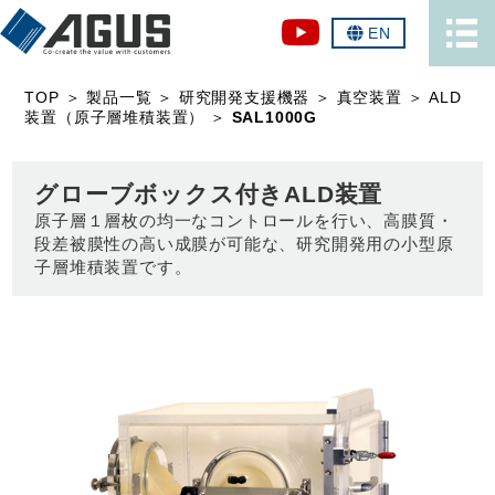
EN
TOP
＞
製品一覧
＞
研究開発支援機器
＞
真空装置
＞
ALD
装置（原子層堆積装置）
＞
SAL1000G
グローブボックス付きALD装置
原子層１層枚の均一なコントロールを行い、高膜質・
段差被膜性の高い成膜が可能な、研究開発用の小型原
子層堆積装置です。