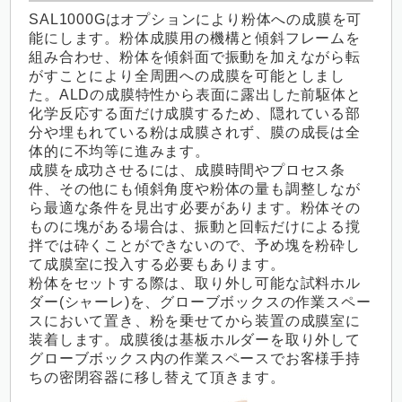
SAL1000Gはオプションにより粉体への成膜を可
能にします。粉体成膜用の機構と傾斜フレームを
組み合わせ、粉体を傾斜面で振動を加えながら転
がすことにより全周囲への成膜を可能としまし
た。ALDの成膜特性から表面に露出した前駆体と
化学反応する面だけ成膜するため、隠れている部
分や埋もれている粉は成膜されず、膜の成長は全
体的に不均等に進みます。
成膜を成功させるには、成膜時間やプロセス条
件、その他にも傾斜角度や粉体の量も調整しなが
ら最適な条件を見出す必要があります。粉体その
ものに塊がある場合は、振動と回転だけによる撹
拌では砕くことができないので、予め塊を粉砕し
て成膜室に投入する必要もあります。
粉体をセットする際は、取り外し可能な試料ホル
ダー(シャーレ)を、グローブボックスの作業スペー
スにおいて置き、粉を乗せてから装置の成膜室に
装着します。成膜後は基板ホルダーを取り外して
グローブボックス内の作業スペースでお客様手持
ちの密閉容器に移し替えて頂きます。