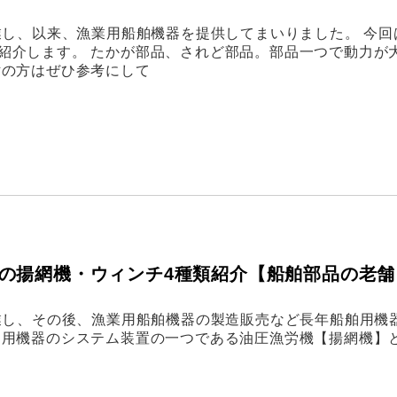
業し、以来、漁業用船舶機器を提供してまいりました。 今回
紹介します。 たかが部品、されど部品。部品一つで動力が
討の方はぜひ参考にして
の揚網機・ウィンチ4種類紹介【船舶部品の老舗
創業し、その後、漁業用船舶機器の製造販売など長年船舶用機
舶用機器のシステム装置の一つである油圧漁労機【揚網機】