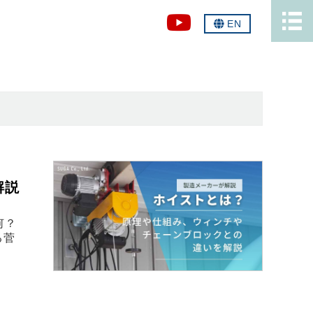
EN
解説
何？
る菅