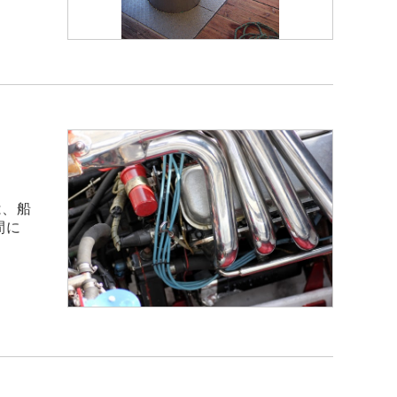
は、船
間に