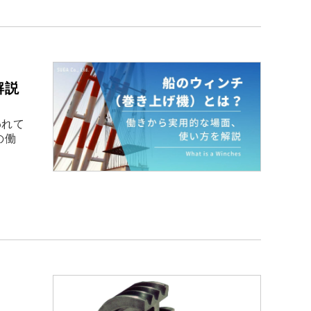
解説
われて
の働