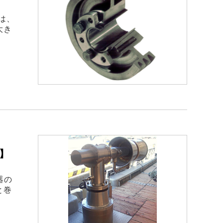
は、
大き
】
器の
と巻