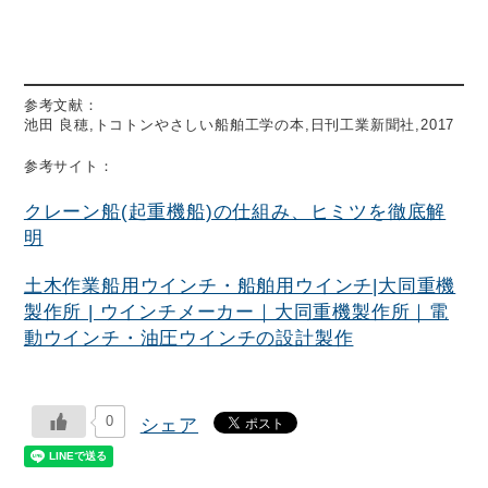
参考文献：
池田 良穂,トコトンやさしい船舶工学の本,日刊工業新聞社,2017
参考サイト：
クレーン船(起重機船)の仕組み、ヒミツを徹底解
明
土木作業船用ウインチ・船舶用ウインチ|大同重機
製作所 | ウインチメーカー｜大同重機製作所｜電
動ウインチ・油圧ウインチの設計製作
0
シェア