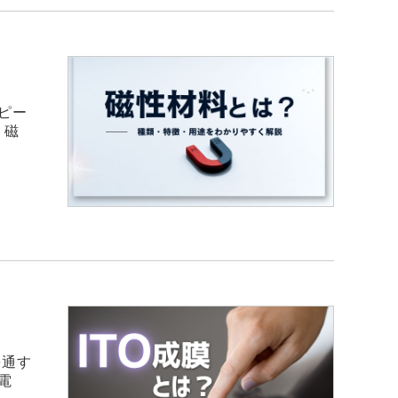
ピー
、磁
を通す
電