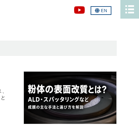
EN
ス、
」と