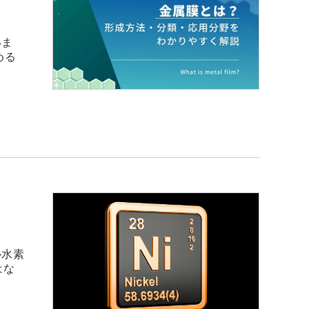
いま
める
ル水素
はな