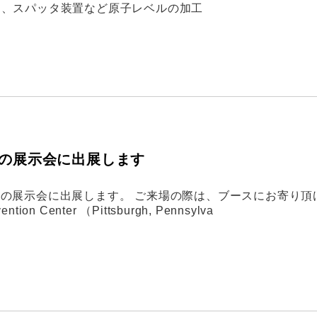
は、スパッタ装置など原子レベルの加工
設の展示会に出展します
logy (MS&T) の展示会に出展します。 ご来場の際は、ブースにお寄り
on Center （Pittsburgh, Pennsylva