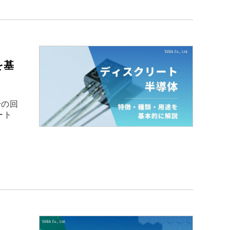
を基
身の回
ート