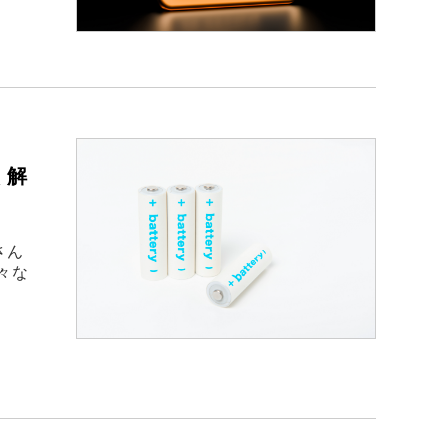
く解
さん
々な