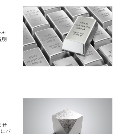
いた
説明
ませ
中にパ