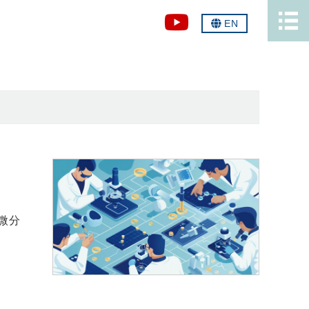
EN
顕微分
、