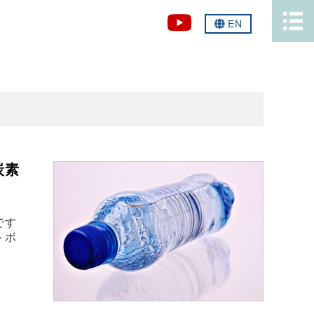
EN
炭素
です
トボ