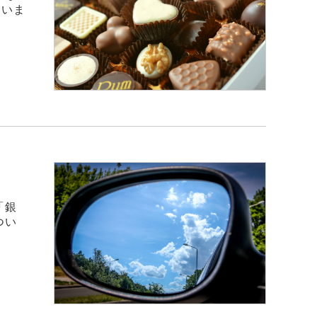
ていま
「銀
つい