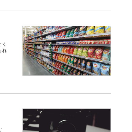
なく
られ
た。