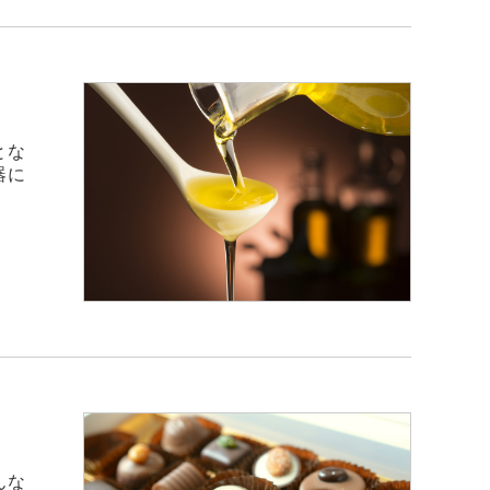
とな
器に
んな