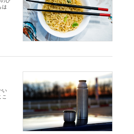
格のひ
もは
かい
ここ