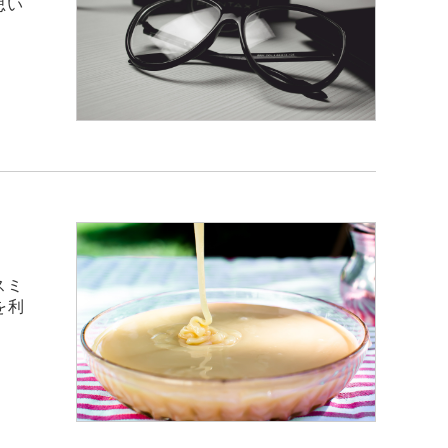
思い
スミ
を利