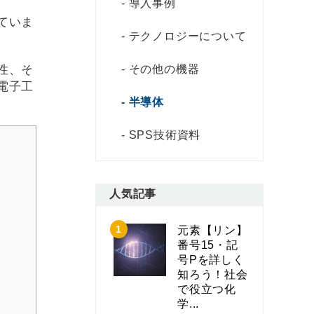
導入事例
ていま
テクノロジーについて
性、そ
その他の機器
電子工
半導体
SPS技術資料
人気記事
元素【リン】
番号15・記
号Pを詳しく
知ろう！社会
で役立つ化
学...