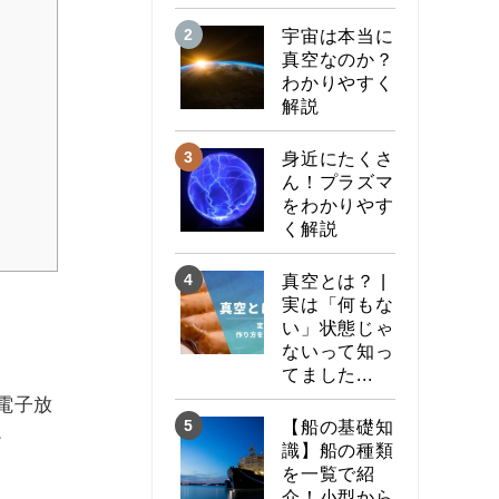
宇宙は本当に
真空なのか？
わかりやすく
解説
身近にたくさ
ん！プラズマ
をわかりやす
く解説
真空とは？ |
実は「何もな
い」状態じゃ
ないって知っ
てました...
電子放
【船の基礎知
。
識】船の種類
を一覧で紹
介！小型から