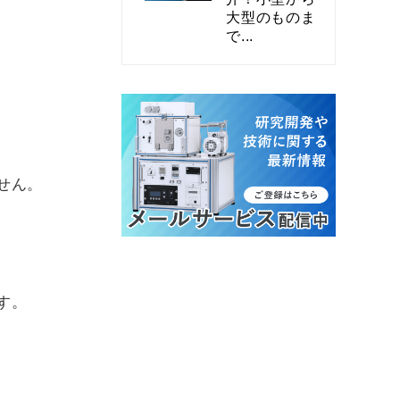
大型のものま
で...
せん。
す。