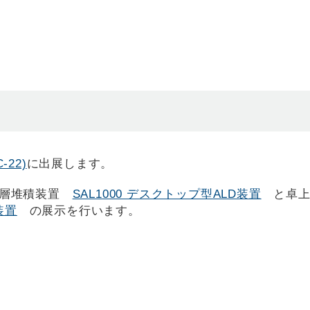
C-22)
に出展します。
子層堆積装置
SAL1000 デスクトップ型ALD装置
と卓上
装置
の展示を行います。