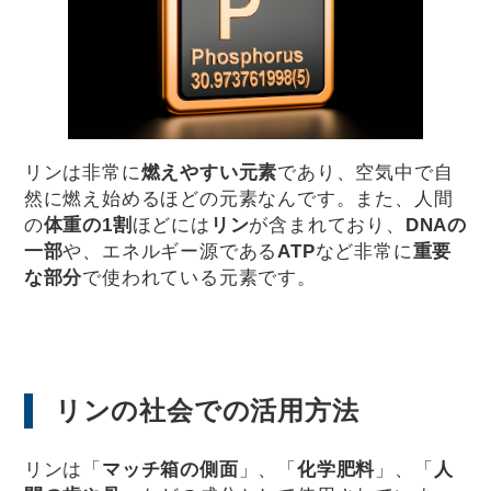
リンは非常に
燃えやすい元素
であり、空気中で自
然に燃え始めるほどの元素なんです。また、人間
の
体重の1割
ほどには
リン
が含まれており、
DNAの
一部
や、エネルギー源である
ATP
など非常に
重要
な部分
で使われている元素です。
リンの社会での活用方法
リンは「
マッチ箱の側面
」、「
化学肥料
」、「
人