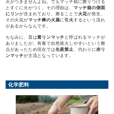
火がつきませんよね。でもマッチ箱に擦りつける
とすぐに火がつく。その理由は、
マッチ箱の側面
にリン
が含まれており、擦ることで
火花
が発生、
その火花が
マッチ棒の火薬
に
引火
するという流れ
があるからなんです。
ちなみに、昔は
黄リンマッチ
と呼ばれるマッチが
ありましたが、有毒で自然発火しやすいという難
点があったため現在では
生産禁止
、代わりに
赤リ
ンマッチ
が主流となっています。
化学肥料