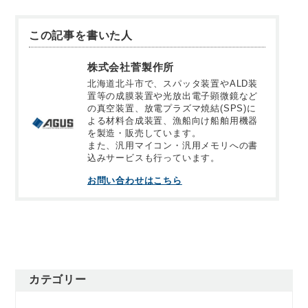
この記事を書いた人
株式会社菅製作所
北海道北斗市で、スパッタ装置やALD装
置等の成膜装置や光放出電子顕微鏡など
の真空装置、放電プラズマ焼結(SPS)に
よる材料合成装置、漁船向け船舶用機器
を製造・販売しています。
また、汎用マイコン・汎用メモリへの書
込みサービスも行っています。
お問い合わせはこちら
カテゴリー