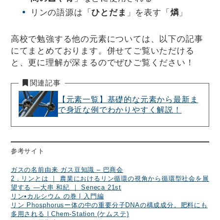
リンの語源は「
ひとだま
」を表す「
燐
」
高校で勉強する他の元素については、以下の記事
にてまとめております。併せてご覧いただける
と、更に理解が深まるのでぜひご覧ください！
関連記事
【元素一覧】基礎的な元素から最新ま
で身近な例でわかりやすく解説！
参考サイト
ガスの名前由来 ガス豆知識 – 巴商会
2．リンとは ｜ 農業におけるリン循環の視角から循環型社会を展
望する ―大串 和紀 ｜ Seneca 21st
リン•カルシウム の巻 | 入門編
リン Phosphorusー体の中の重要分子DNAの構成成分。肥料にも
多用される | Chem-Station (ケムステ)