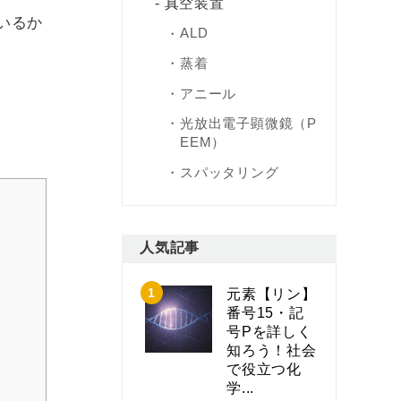
真空装置
いるか
ALD
蒸着
アニール
光放出電子顕微鏡（P
EEM）
スパッタリング
人気記事
元素【リン】
番号15・記
号Pを詳しく
知ろう！社会
で役立つ化
学...