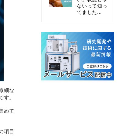
ないって知っ
てました...
微細な
です。
集めて
の項目