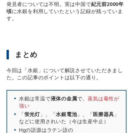
発見者については不明。実は中国で
紀元前2000年
頃
に水銀を利用していたという記録が残っていま
す。
まとめ
今回は「水銀」について解説させていただきまし
た。この記事のポイントは以下の通り。
水銀は常温で
液体の金属
で、
蒸気は毒性が
強い
「
蛍光灯
」、「
水銀電池
」、「
医療器具
」
などに使用されいた（今は生産中止）
Hgの語源はラテン語の