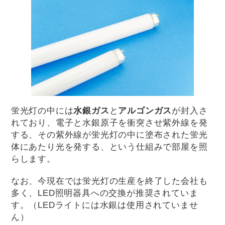
蛍光灯の中には
水銀ガス
と
アルゴンガス
が封入さ
れており、電子と水銀原子を衝突させ紫外線を発
する、その紫外線が蛍光灯の中に塗布された蛍光
体にあたり光を発する、という仕組みで部屋を照
らします。
なお、今現在では蛍光灯の生産を終了した会社も
多く、LED照明器具への交換が推奨されていま
す。（LEDライトには水銀は使用されていませ
ん）