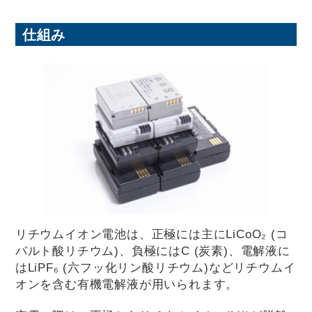
仕組み
リチウムイオン電池は、正極には主にLiCoO₂ (コ
バルト酸リチウム)、負極にはC (炭素)、電解液に
はLiPF₆ (六フッ化リン酸リチウム)などリチウムイ
オンを含む有機電解液が用いられます。