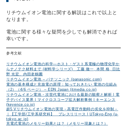
リチウムイオン電池に関する解説はこれで以上と
なります。
電池に関する様々な疑問を少しでも解消できれば
幸いです。
参考文献
リチウムイオン電池の科学―ホスト・ゲスト系電極の物理化学か
らナノテク材料まで (材料学シリーズ) 工藤 徹一, 本間 格, 日比
野 光宏、内田老鶴圃
リチウムイオン電池 – パナソニック (panasonic.com)
電池の基本構成と充放電の原理：知っておきたい 電池の仕組み
（2）（4/6 ページ） – EDN Japan (itmedia.co.jp)
リチウムイオン電池・次世代電池における最新の観察と解析 | 電
子デバイス業界 | マイクロスコープ拡大解析事例 | キーエンス
(keyence.co.jp)
超5 Vリチウムイオン電池の実現－高電圧作動時の劣化を抑制－
｜【工学部/工学系研究科】 プレスリリース | UTokyo-Eng (u-
tokyo.ac.jp)
充電式電池のメモリー効果とは？（メモリー現象とは？）