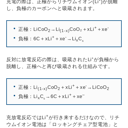
充電の際は、正極からリチウムイオン(Li⁺)が脱離
し、負極のカーボンへと吸蔵されます。
+
‐
正極：LiCoO
→Li
CoO₂＋xLi
＋xe
2
(1-x)
+
‐
負極：6C＋xLi
＋xe
→Li
C
x
₆
反対に放電反応の際は、吸蔵されたLi⁺が負極から
脱離し、正極へと再び吸蔵される仕組みです。
+
‐
正極：Li
CoO
＋xLi
＋xe
→LiCoO
(1-x)
2
2
+
–
負極：Li
C
→6C＋xLi
＋xe
x
₆
+
充放電反応ではLi
が行き来するだけなので、リチ
ウムイオン電池は「ロッキングチェア型電池」と