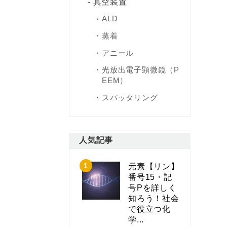
真空装置
ALD
蒸着
アニール
光放出電子顕微鏡（P
EEM）
スパッタリング
人気記事
元素【リン】
番号15・記
号Pを詳しく
知ろう！社会
で役立つ化
学...