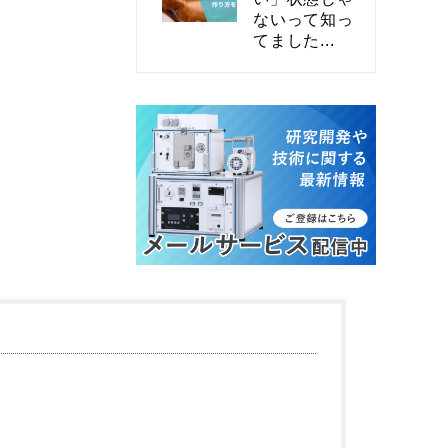
ないって知っ
てました...