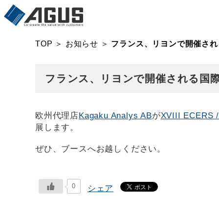
TOP
＞
お知らせ
＞
フランス、リヨンで開催される国
フランス、リヨンで開催される国際会議
欧州代理店
Kagaku Analys AB
が
XVIII ECE
展します。
ぜひ、ブースへお越しください。
0
シェア