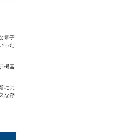
な電子
いった
子機器
新によ
欠な存