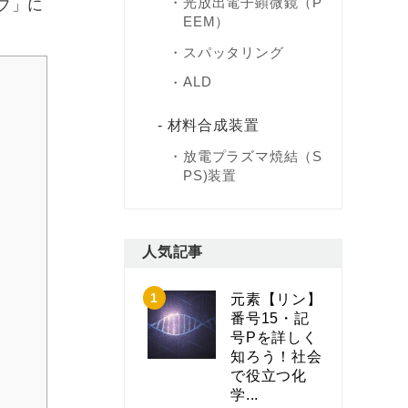
光放出電子顕微鏡（P
プ」に
EEM）
スパッタリング
ALD
材料合成装置
放電プラズマ焼結（S
PS)装置
人気記事
元素【リン】
番号15・記
号Pを詳しく
知ろう！社会
で役立つ化
学...