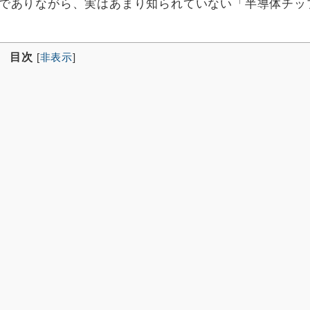
でありながら、実はあまり知られていない「半導体チッ
目次
[
非表示
]