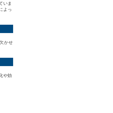
ていま
によっ
は欠かせ
化や効