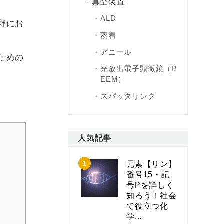
真空装置
ALD
野にお
蒸着
アニール
ための
光放出電子顕微鏡（P
EEM）
スパッタリング
人気記事
元素【リン】
番号15・記
号Pを詳しく
知ろう！社会
で役立つ化
学...