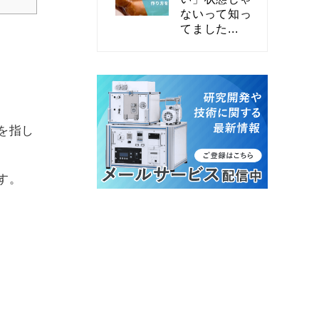
ないって知っ
てました...
を指し
す。