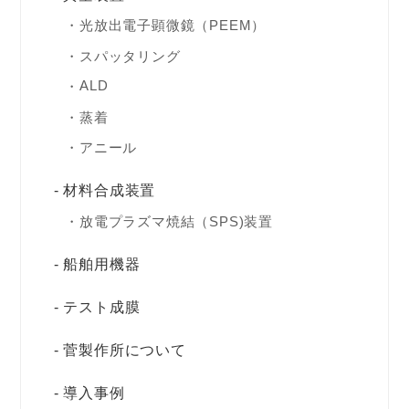
光放出電子顕微鏡（PEEM）
スパッタリング
ALD
蒸着
アニール
材料合成装置
放電プラズマ焼結（SPS)装置
船舶用機器
テスト成膜
菅製作所について
導入事例