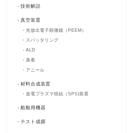
技術解説
真空装置
光放出電子顕微鏡（PEEM）
スパッタリング
ALD
蒸着
アニール
材料合成装置
放電プラズマ焼結（SPS)装置
船舶用機器
テスト成膜