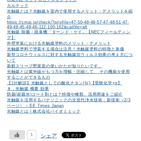
カルテック
光触媒とは？光触媒を室内で使用するメリット・デメリットを紹
介
https://cmaj.jp/check/?privfile=47-50-48-49-57-47-48-51-47-
49-49-45-49-46-112-100-102&catfile=all
光触媒 除菌・脱臭機「ターンド・ケイ」【NECフィールディン
グ】
外壁塗装における光触媒塗料のメリット・デメリット
光触媒塗料で塗装する場合は注意！光触媒塗料の特徴と単価
新型コロナウィルスに対する光触媒抗ウィルス効果の考え方につ
いて
新鮮スリープ野菜室の使いかたが知りたいです。
光触媒とは紫外線がもつ力を増幅・圧縮して、 その機能を使用
することができるもの
【1分解説】光触媒としての酸化チタン(Ⅳ)【受験化学+α】
８．光触媒 概要 効果
防曇(超親水)コート剤とは？特徴や種類、活用用途をご紹介
光触媒を活用するパナソニックの次世代浄水技術：新技術（2/3
ページ） – EE Times Japan
光触媒とは | 株式会社バイオミミック
1
シェア