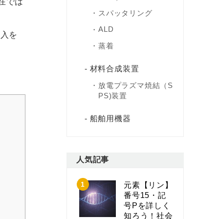
在では
スパッタリング
ALD
導入を
蒸着
材料合成装置
放電プラズマ焼結（S
PS)装置
船舶用機器
人気記事
元素【リン】
番号15・記
号Pを詳しく
知ろう！社会