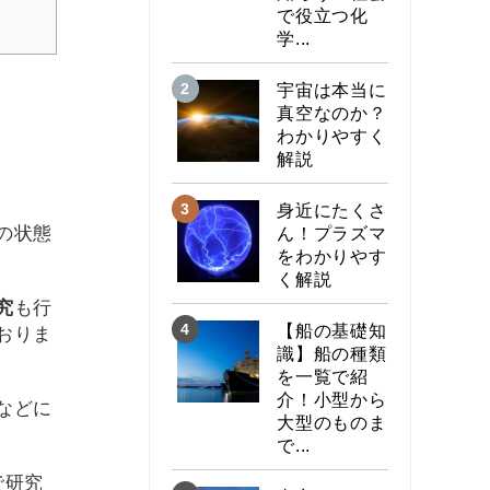
で役立つ化
学...
宇宙は本当に
真空なのか？
わかりやすく
解説
身近にたくさ
の状態
ん！プラズマ
をわかりやす
く解説
究
も行
【船の基礎知
おりま
識】船の種類
を一覧で紹
介！小型から
などに
大型のものま
で...
で研究