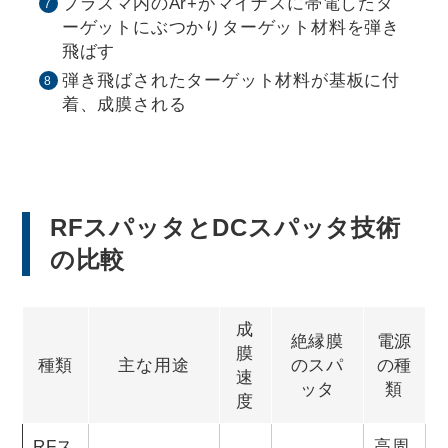
プラズマ内のAr+がマイナスに帯電したタ
ーゲットにぶつかりターゲット材料を弾き
飛ばす
弾き飛ばされたターゲット材料が基板に付
着、成膜される
RFスパッタとDCスパッタ技術
の比較
成
絶縁膜
電源
膜
種類
主な用途
のスパ
の種
速
ッタ
類
度
RFス
高周