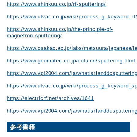
https://www.shinkuu.co.jp/rf-sputtering/
https://www.ulvac.co.jp/wiki/process_g_keyword_rf
https://www.shinkuu.co.jp/the-principle-of-
magnetron-sputtering/
https://www.osakac.ac.jp/labs/matsuura/japanese/l
https://www.geomatec.co.jp/column/sputtering.html
https://www.vpi2004.com/ja/whatisrfanddcsputterin
https://www.ulvac.co.jp/wiki/process_g_keyword_sp
https://electricrf.net/archives/1641
https://www.vpi2004.com/ja/whatisrfanddcsputterin
参考書籍