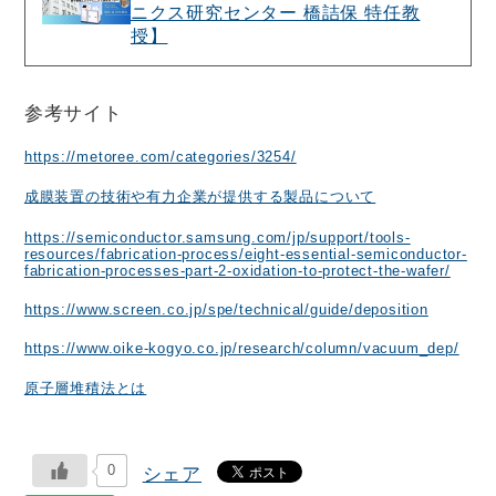
ニクス研究センター 橋詰保 特任教
授】
参考サイト
https://metoree.com/categories/3254/
成膜装置の技術や有力企業が提供する製品について
https://semiconductor.samsung.com/jp/support/tools-
resources/fabrication-process/eight-essential-semiconductor-
fabrication-processes-part-2-oxidation-to-protect-the-wafer/
https://www.screen.co.jp/spe/technical/guide/deposition
https://www.oike-kogyo.co.jp/research/column/vacuum_dep/
原子層堆積法とは
0
シェア