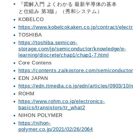
『図解入門 よくわかる 最新半導体の基本
と仕組み 第3版』（秀和システム）
KOBELCO
https://www.kobelcokaken.co.jp/contract/elect
TOSHIBA
https://toshiba.semicon-
storage.com/jp/semiconductor/knowledge/e-
learning/discrete/chap1/chap1-7.html
Core Contens
https://contents.zaikostore.com/semiconducto
EDN JAPAN
https://edn.itmedia.co.jp/edn/articles/0903/10
ROHM
https://www.rohm.co.jp/electronics-
basics/transistors/tr_what2
NIHON POLYMER
https://nihon-
polymer.co.jp/2021/02/26/2064