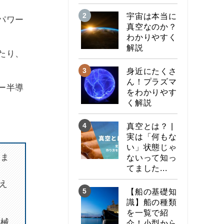
宇宙は本当に
パワー
真空なのか？
わかりやすく
解説
たり、
身近にたくさ
ん！プラズマ
ー半導
をわかりやす
く解説
真空とは？ |
実は「何もな
い」状態じゃ
きま
ないって知っ
てました...
え
【船の基礎知
ま
識】船の種類
を一覧で紹
機械
介！小型から