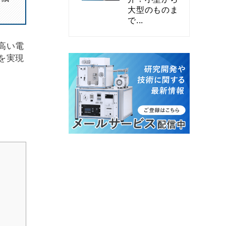
大型のものま
で...
高い電
を実現