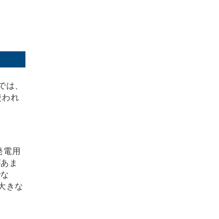
では、
使われ
発電用
があま
でな
大きな