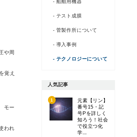
船舶用機器
テスト成膜
菅製作所について
導入事例
圧や周
テクノロジーについて
。
を覚え
人気記事
元素【リン】
番号15・記
、モー
号Pを詳しく
知ろう！社会
で役立つ化
使われ
学...