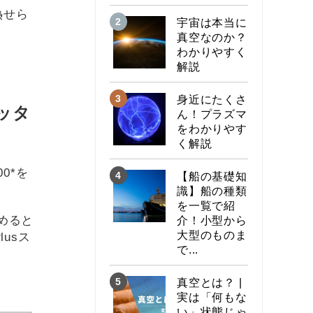
熱せら
宇宙は本当に
真空なのか？
わかりやすく
解説
身近にたくさ
ッタ
ん！プラズマ
をわかりやす
く解説
0*を
【船の基礎知
識】船の種類
を一覧で紹
めると
介！小型から
大型のものま
usス
で...
真空とは？ |
実は「何もな
い」状態じゃ