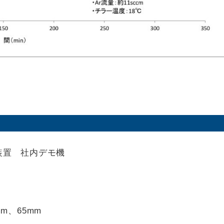
タ装置 社内デモ機
m、65mm