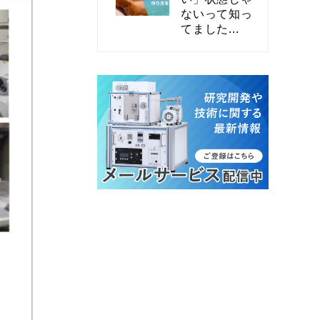
ないって知っ
てました...