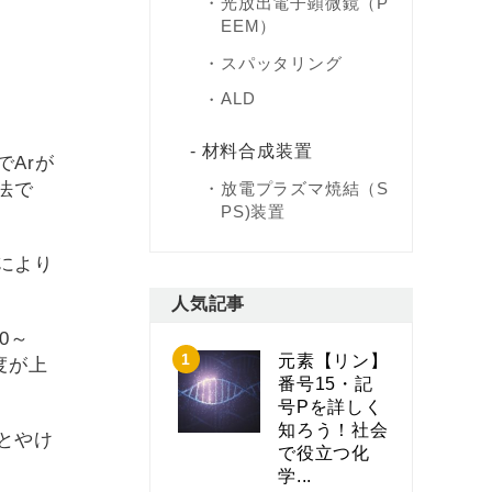
光放出電子顕微鏡（P
EEM）
スパッタリング
ALD
材料合成装置
Arが
法で
放電プラズマ焼結（S
PS)装置
により
人気記事
0～
元素【リン】
度が上
番号15・記
号Pを詳しく
知ろう！社会
とやけ
で役立つ化
学...