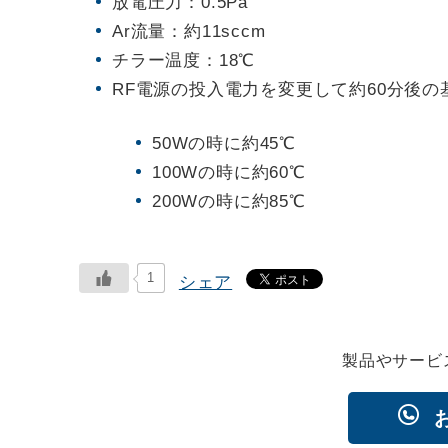
放電圧力：0.5Pa
Ar流量：約11sccm
チラー温度：18℃
RF電源の投入電力を変更して約60分後の
50Wの時に約45℃
100Wの時に約60℃
200Wの時に約85℃
1
シェア
製品やサービ