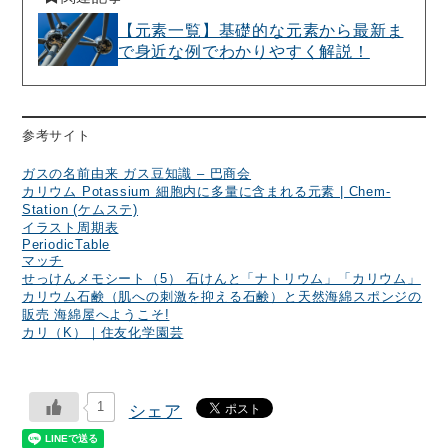
【元素一覧】基礎的な元素から最新ま
で身近な例でわかりやすく解説！
参考サイト
ガスの名前由来 ガス豆知識 – 巴商会
カリウム Potassium 細胞内に多量に含まれる元素 | Chem-
Station (ケムステ)
イラスト周期表
PeriodicTable
マッチ
せっけんメモシート（5） 石けんと「ナトリウム」「カリウム」
カリウム石鹸（肌への刺激を抑える石鹸）と天然海綿スポンジの
販売 海綿屋へようこそ!
カリ（K）｜住友化学園芸
1
シェア