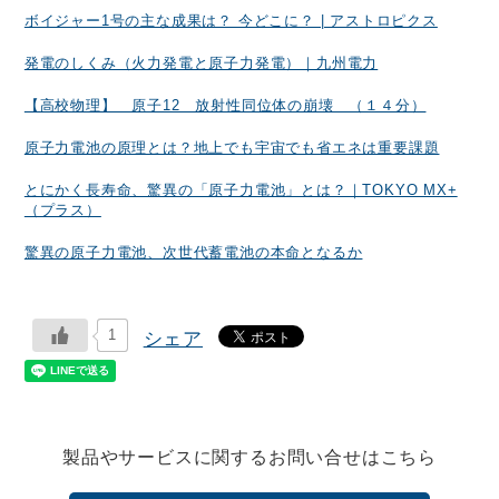
ボイジャー1号の主な成果は？ 今どこに？ | アストロピクス
発電のしくみ（火力発電と原子力発電）｜九州電力
【高校物理】 原子12 放射性同位体の崩壊 （１４分）
原子力電池の原理とは？地上でも宇宙でも省エネは重要課題
とにかく長寿命、驚異の「原子力電池」とは？｜TOKYO MX+
（プラス）
驚異の原子力電池、次世代蓄電池の本命となるか
1
シェア
製品やサービスに関するお問い合せはこちら