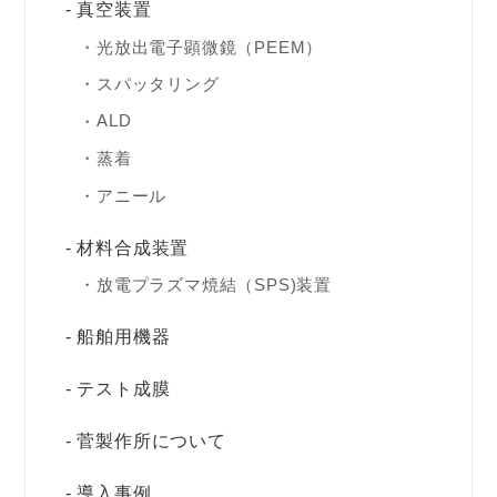
真空装置
光放出電子顕微鏡（PEEM）
スパッタリング
ALD
蒸着
アニール
材料合成装置
放電プラズマ焼結（SPS)装置
船舶用機器
テスト成膜
菅製作所について
導入事例