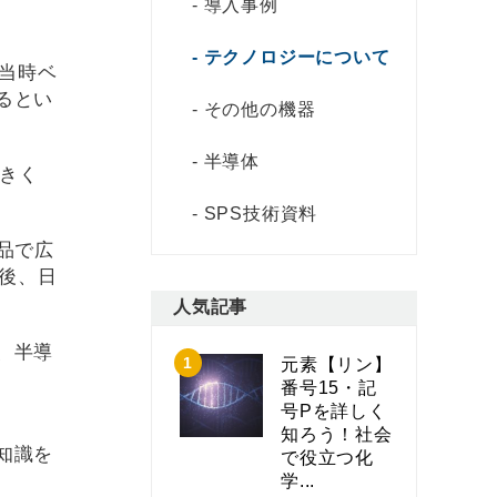
導入事例
テクノロジーについて
。当時ベ
るとい
その他の機器
半導体
大きく
SPS技術資料
品で広
の後、日
人気記事
、半導
元素【リン】
」
番号15・記
号Pを詳しく
知ろう！社会
知識を
で役立つ化
学...