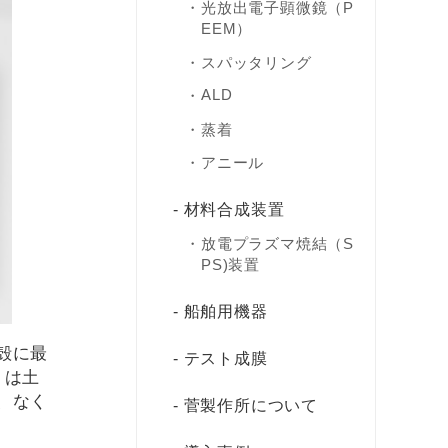
光放出電子顕微鏡（P
EEM）
スパッタリング
ALD
蒸着
アニール
材料合成装置
放電プラズマ焼結（S
PS)装置
船舶用機器
殻に最
テスト成膜
くは土
、なく
菅製作所について