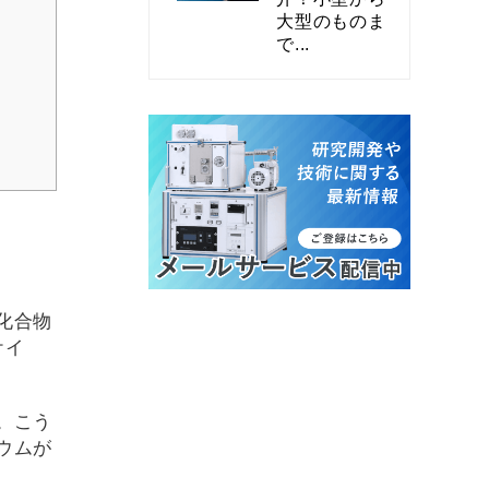
大型のものま
で...
化合物
ケイ
。こう
ウムが