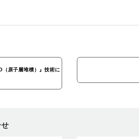
D（原子層堆積）』技術に
合せ