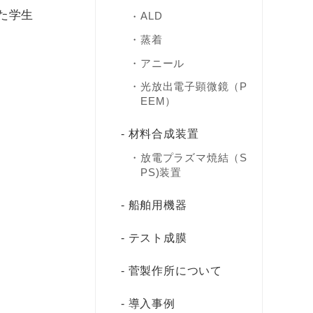
た学生
ALD
蒸着
アニール
光放出電子顕微鏡（P
EEM）
材料合成装置
放電プラズマ焼結（S
PS)装置
船舶用機器
テスト成膜
菅製作所について
導入事例