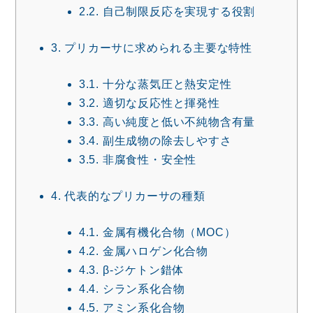
2.2.
自己制限反応を実現する役割
3.
プリカーサに求められる主要な特性
3.1.
十分な蒸気圧と熱安定性
3.2.
適切な反応性と揮発性
3.3.
高い純度と低い不純物含有量
3.4.
副生成物の除去しやすさ
3.5.
非腐食性・安全性
4.
代表的なプリカーサの種類
4.1.
金属有機化合物（MOC）
4.2.
金属ハロゲン化合物
4.3.
β-ジケトン錯体
4.4.
シラン系化合物
4.5.
アミン系化合物