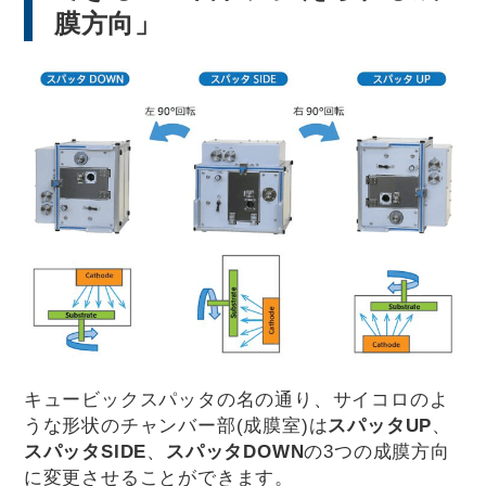
膜方向」
キュービックスパッタの名の通り、サイコロのよ
うな形状のチャンバー部(成膜室)は
スパッタUP
、
スパッタSIDE
、
スパッタDOWN
の3つの成膜方向
に変更させることができます。