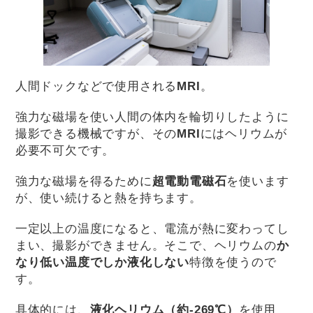
人間ドックなどで使用される
MRI
。
強力な磁場を使い人間の体内を輪切りしたように
撮影できる機械ですが、その
MRI
にはヘリウムが
必要不可欠です。
強力な磁場を得るために
超電動電磁石
を使います
が、使い続けると熱を持ちます。
一定以上の温度になると、電流が熱に変わってし
まい、撮影ができません。そこで、ヘリウムの
か
なり低い温度でしか液化しない
特徴を使うので
す。
具体的には、
液化ヘリウム（約-269℃）
を使用