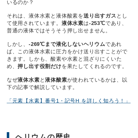
いるのか？
それは、液体水素と液体酸素を
送り出すガス
とし
て使用されています。
液体水素
は
-253℃
であり、
普通の液体ではそうそう押し出せません。
しかし、
-269℃まで液化しないヘリウム
であれ
ば、この液体水素に圧力をかけ送り出すことがで
きます。しかも、酸素や水素と混ざりにくいた
め、
押し出す役割だけ
を果たしてくれるのです。
なぜ
液体水素
と
液体酸素
が使われているかは、以
下の記事で解説しています。
「元素【水素】番号1・記号H を詳しく知ろう！」
ヘリウムの歴史