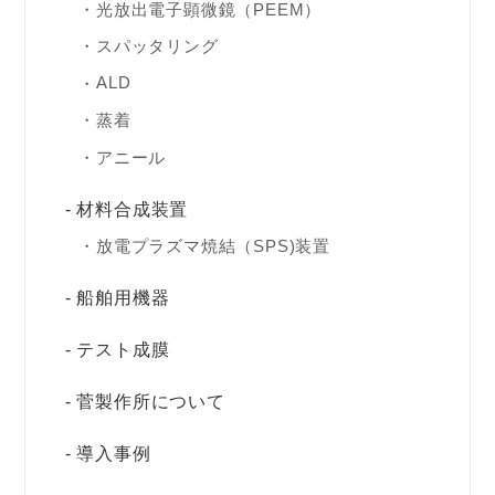
光放出電子顕微鏡（PEEM）
スパッタリング
ALD
蒸着
アニール
材料合成装置
放電プラズマ焼結（SPS)装置
船舶用機器
テスト成膜
菅製作所について
導入事例