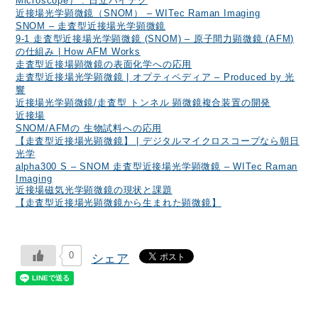
Microscope） : 日立ハイテク
近接場光学顕微鏡（SNOM） – WITec Raman Imaging
SNOM – 走査型近接場光学顕微鏡
9-1 走査型近接場光学顕微鏡 (SNOM) – 原子間力顕微鏡 (AFM)
の仕組み | How AFM Works
走査型近接場顕微鏡の表面化学への応用
走査型近接場光学顕微鏡 | オプティペディア – Produced by 光
響
近接場光学顕微鏡/走査型 トンネル 顕微鏡複合装置の開発
近接場
SNOM/AFMの 生物試料への応用
【走査型近接場光顕微鏡】 | デジタルマイクロスコープなら朝日
光学
alpha300 S – SNOM 走査型近接場光学顕微鏡 – WITec Raman
Imaging
近接場磁気光学顕微鏡の現状と課題
【走査型近接場光顕微鏡から生まれた顕微鏡】
0
シェア