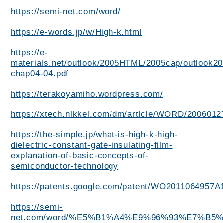
https://semi-net.com/word/
https://e-words.jp/w/High-k.html
https://e-
materials.net/outlook/2005HTML/2005cap/outlook20
chap04-04.pdf
https://terakoyamiho.wordpress.com/
https://xtech.nikkei.com/dm/article/WORD/2006012
https://the-simple.jp/what-is-high-k-high-
dielectric-constant-gate-insulating-film-
explanation-of-basic-concepts-of-
semiconductor-technology
https://patents.google.com/patent/WO2011064957A1
https://semi-
net.com/word/%E5%B1%A4%E9%96%93%E7%