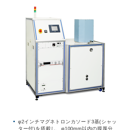
φ2インチマグネトロンカソード3基(シャッ
ター付)を搭載し、φ100mm以内の膜厚分