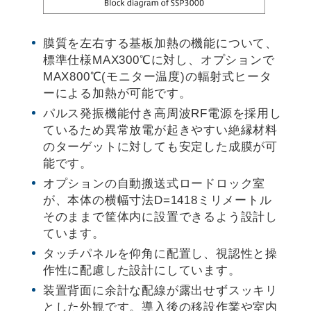
膜質を左右する基板加熱の機能について、
標準仕様MAX300℃に対し、オプションで
MAX800℃(モニター温度)の輻射式ヒータ
ーによる加熱が可能です。
パルス発振機能付き高周波RF電源を採用し
ているため異常放電が起きやすい絶縁材料
のターゲットに対しても安定した成膜が可
能です。
オプションの自動搬送式ロードロック室
が、本体の横幅寸法D=1418ミリメートル
そのままで筐体内に設置できるよう設計し
ています。
タッチパネルを仰角に配置し、視認性と操
作性に配慮した設計にしています。
装置背面に余計な配線が露出せずスッキリ
とした外観です。導入後の移設作業や室内