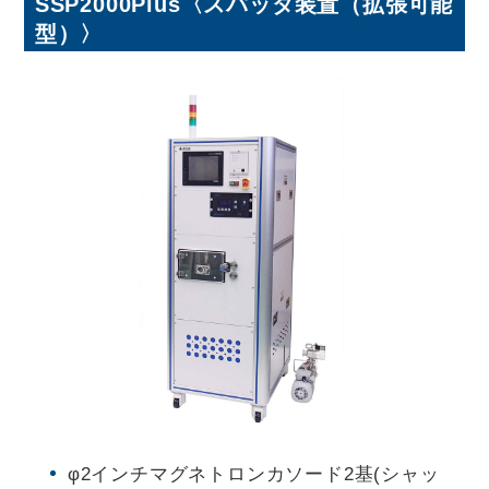
SSP2000Plus〈スパッタ装置（拡張可能
型）〉
φ2インチマグネトロンカソード2基(シャッ