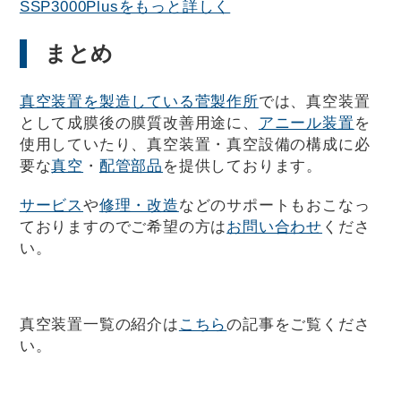
SSP3000Plusをもっと詳しく
まとめ
真空装置を製造している菅製作所
では、真空装置
として成膜後の膜質改善用途に、
アニール装置
を
使用していたり、真空装置・真空設備の構成に必
要な
真空
・
配管部品
を提供しております。
サービス
や
修理・改造
などのサポートもおこなっ
ておりますのでご希望の方は
お問い合わせ
くださ
い。
真空装置一覧の紹介は
こちら
の記事をご覧くださ
い。