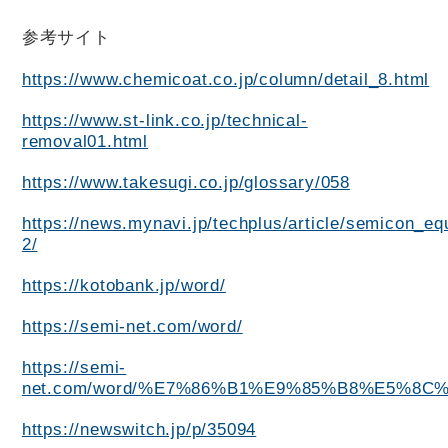
参考サイト
https://www.chemicoat.co.jp/column/detail_8.html
https://www.st-link.co.jp/technical-
removal01.html
https://www.takesugi.co.jp/glossary/058
https://news.mynavi.jp/techplus/article/semicon_eq
2/
https://kotobank.jp/word/
https://semi-net.com/word/
https://semi-
net.com/word/%E7%86%B1%E9%85%B8%E5%8C%
https://newswitch.jp/p/35094