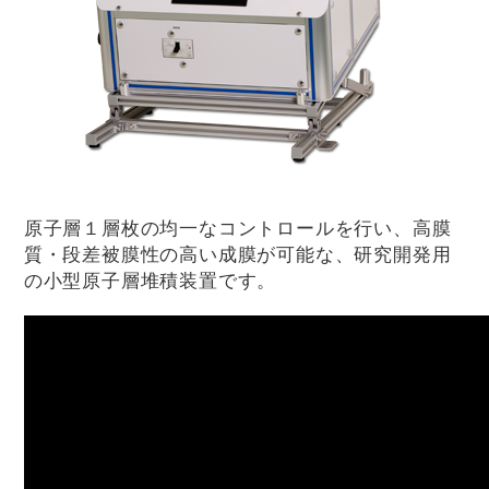
原子層１層枚の均一なコントロールを行い、高膜
質・段差被膜性の高い成膜が可能な、研究開発用
の小型原子層堆積装置です。