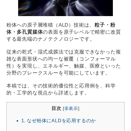
粉体への原子層堆積（ALD）技術は、
粒子・粉
体・多孔質媒体
の表面を原子レベルで精密に改質
する最先端のナノテクノロジーです。
従来の乾式・湿式成膜法では克服できなかった複
雑な表面形状への均一な被覆（コンフォーマル
性）を実現し、エネルギー、触媒、医療といった
分野のブレークスルーを可能にしています。
本稿では、その技術的優位性と応用例を、科学
的・工学的な視点から詳述します。
目次
[
非表示
]
1.
なぜ粉体にALDを応用するのか