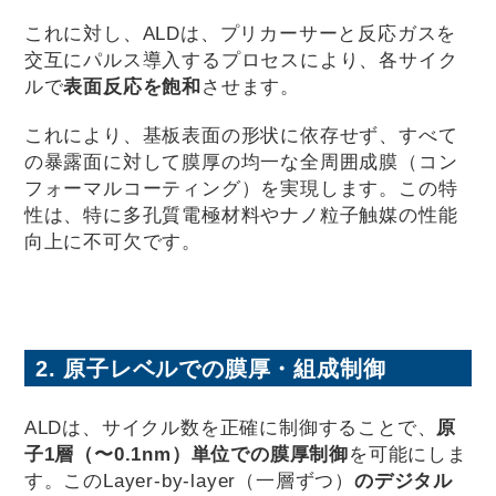
これに対し、ALDは、プリカーサーと反応ガスを
交互にパルス導入するプロセスにより、各サイク
ルで
表面反応を飽和
させます。
これにより、基板表面の形状に依存せず、すべて
の暴露面に対して膜厚の均一な全周囲成膜（コン
フォーマルコーティング）を実現します。この特
性は、特に多孔質電極材料やナノ粒子触媒の性能
向上に不可欠です。
2. 原子レベルでの膜厚・組成制御
ALDは、サイクル数を正確に制御することで、
原
子1層（〜0.1nm）単位での膜厚制御
を可能にしま
す。このLayer-by-layer（一層ずつ）
のデジタル