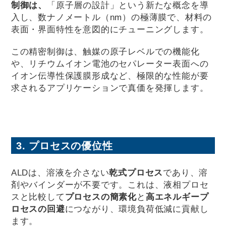
制御は、
「原子層の設計」という新たな概念を導
入し、数ナノメートル（nm）の極薄膜で、材料の
表面・界面特性を意図的にチューニングします。
この精密制御は、触媒の原子レベルでの機能化
や、リチウムイオン電池のセパレーター表面への
イオン伝導性保護膜形成など、極限的な性能が要
求されるアプリケーションで真価を発揮します。
3. プロセスの優位性
ALDは、溶液を介さない
乾式プロセス
であり、溶
剤やバインダーが不要です。これは、液相プロセ
スと比較して
プロセスの簡素化
と
高エネルギープ
ロセスの回避
につながり、環境負荷低減に貢献し
ます。