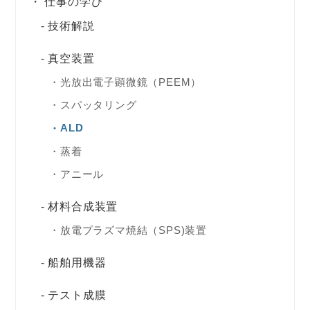
仕事の学び
技術解説
真空装置
光放出電子顕微鏡（PEEM）
スパッタリング
ALD
蒸着
アニール
材料合成装置
放電プラズマ焼結（SPS)装置
船舶用機器
テスト成膜