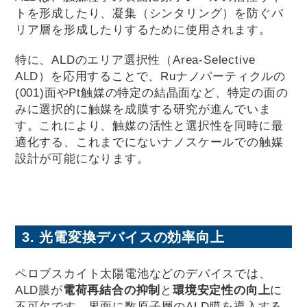
トを形成したり、凝集（シンタリング）を防ぐバ
リア層を形成したりするために使用されます。
特に、ALDのエリア選択性（Area-Selective
ALD）を応用することで、Ruナノパーティクルの
(001)面やPt触媒の特定の結晶面など、特定の面の
みに選択的に触媒を成膜する研究が進んでいま
す。これにより、触媒の活性と選択性を同時に最
適化する、これまでにないナノスケールでの触媒
設計が可能になります。
3. 光電変換デバイスの効率向上
ペロブスカイト太陽電池などのデバイスでは、
ALD膜が
電荷再結合の抑制
と
環境安定性の向上
に
不可欠です。界面に数原子層のALD膜を導入する