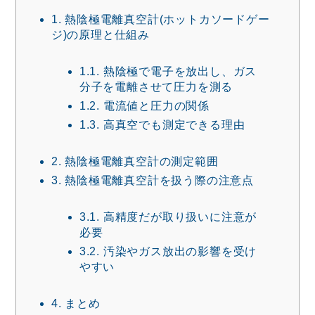
1.
熱陰極電離真空計(ホットカソードゲー
ジ)の原理と仕組み
1.1.
熱陰極で電子を放出し、ガス
分子を電離させて圧力を測る
1.2.
電流値と圧力の関係
1.3.
高真空でも測定できる理由
2.
熱陰極電離真空計の測定範囲
3.
熱陰極電離真空計を扱う際の注意点
3.1.
高精度だが取り扱いに注意が
必要
3.2.
汚染やガス放出の影響を受け
やすい
4.
まとめ