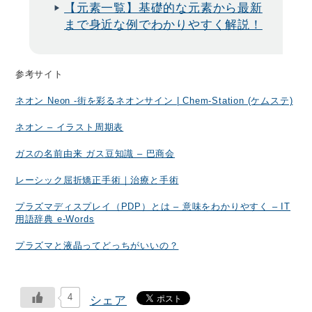
【元素一覧】基礎的な元素から最新
まで身近な例でわかりやすく解説！
参考サイト
ネオン Neon -街を彩るネオンサイン | Chem-Station (ケムステ)
ネオン – イラスト周期表
ガスの名前由来 ガス豆知識 – 巴商会
レーシック屈折矯正手術｜治療と手術
プラズマディスプレイ（PDP）とは – 意味をわかりやすく – IT
用語辞典 e-Words
プラズマと液晶ってどっちがいいの？
4
シェア