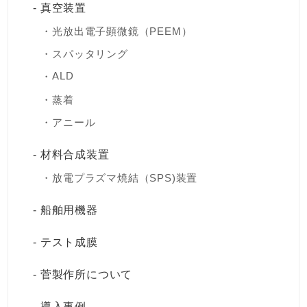
真空装置
光放出電子顕微鏡（PEEM）
スパッタリング
ALD
蒸着
アニール
材料合成装置
放電プラズマ焼結（SPS)装置
船舶用機器
テスト成膜
菅製作所について
導入事例