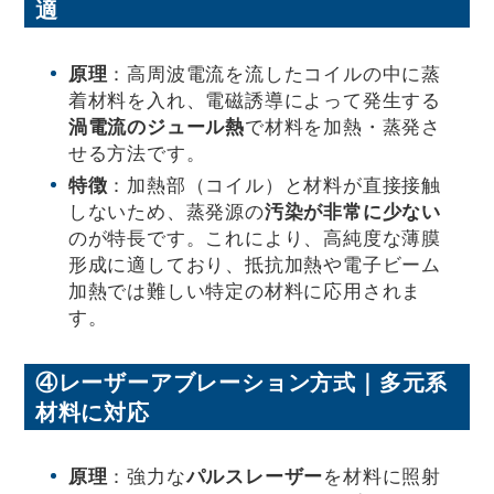
適
原理
：高周波電流を流したコイルの中に蒸
着材料を入れ、電磁誘導によって発生する
渦電流のジュール熱
で材料を加熱・蒸発さ
せる方法です。
特徴
：加熱部（コイル）と材料が直接接触
しないため、蒸発源の
汚染が非常に少ない
のが特長です。これにより、高純度な薄膜
形成に適しており、抵抗加熱や電子ビーム
加熱では難しい特定の材料に応用されま
す。
④レーザーアブレーション方式｜多元系
材料に対応
原理
：強力な
パルスレーザー
を材料に照射