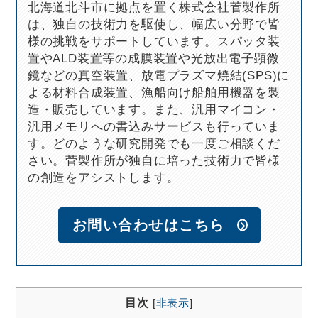
北海道北斗市に拠点を置く株式会社菅製作所
は、独自の技術力を駆使し、幅広い分野で皆
様の挑戦をサポートしています。スパッタ装
置やALD装置等の成膜装置や光放出電子顕微
鏡などの真空装置、放電プラズマ焼結(SPS)に
よる材料合成装置、漁船向け船舶用機器を製
造・販売しています。また、汎用マイコン・
汎用メモリへの書込みサービスも行っていま
す。どのような研究開発でも一度ご相談くだ
さい。菅製作所が独自に培った技術力で皆様
の創造をアシストします。
お問い合わせはこちら
目次
[
非表示
]