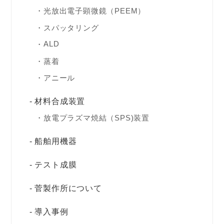
光放出電子顕微鏡（PEEM）
スパッタリング
ALD
蒸着
アニール
材料合成装置
放電プラズマ焼結（SPS)装置
船舶用機器
テスト成膜
菅製作所について
導入事例