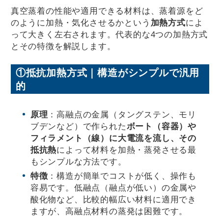
真空蒸着の性能や適用できる材料は、蒸着源をど
のように加熱・気化させるかという
加熱方式
によ
って大きく左右されます。代表的な4つの加熱方式
とその特徴を解説します。
①抵抗加熱方式｜構造がシンプルで汎用
的
原理
：高融点の金属（タングステン、モリ
ブデンなど）で作られた
ボート（容器）や
フィラメント（線）に大電流を流し、その
抵抗熱
によって材料を加熱・蒸発させる最
もシンプルな方法です。
特徴
：構造が簡単でコストが低く、操作も
容易です。低融点（融点が低い）の金属や
酸化物など、比較的幅広い材料に適用でき
ますが、高融点材料の蒸発は困難です。