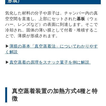
形成）
気化した材料の分子や原子は、チャンバー内の真
空空間を直進し、上部にセットされた
基板
（ウェ
ハー、レンズなど）の表面に到達します。そこで
冷却され、固体の薄い膜として付着・堆積するこ
とで、薄膜が形成されます。
▶
薄膜の基本「真空蒸着法」についてわかりやす
く解説
▶
真空蒸着の原理をスナック菓子を例に解説
真空蒸着装置の加熱方式4種と特
徴