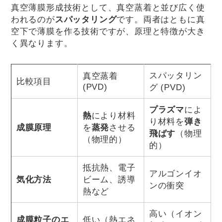
真空薄膜形成技術として、真空蒸着と並び広く使
われるのが
スパッタリング
です。両者はともに真
空下で薄膜を作る技術ですが、原理と特徴が大き
く異なります。
スパッタリン
真空蒸着
比較項目
(PVD)
グ (PVD)
プラズマ
によ
熱
により材料
り材料を
弾き
成膜原理
を
蒸発
させる
飛ばす
（物理
（物理的）
的）
抵抗熱、電子
アルゴンイオ
気化方法
ビーム、誘導
ンの衝突
熱など
高い（イオン
成膜粒子のエ
低い（熱エネ