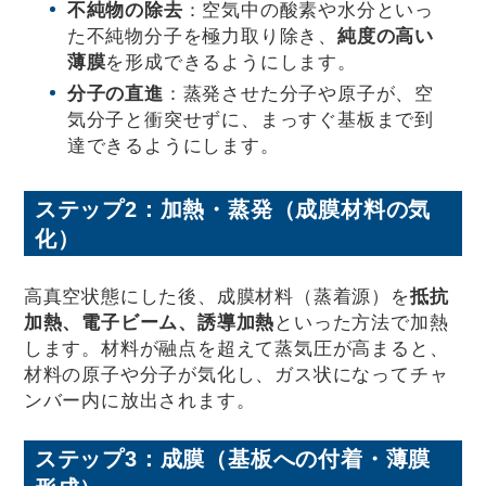
不純物の除去
：空気中の酸素や水分といっ
た不純物分子を極力取り除き、
純度の高い
薄膜
を形成できるようにします。
分子の直進
：蒸発させた分子や原子が、空
気分子と衝突せずに、まっすぐ基板まで到
達できるようにします。
ステップ2：加熱・蒸発（成膜材料の気
化）
高真空状態にした後、成膜材料（蒸着源）を
抵抗
加熱、電子ビーム、誘導加熱
といった方法で加熱
します。材料が融点を超えて蒸気圧が高まると、
材料の原子や分子が気化し、ガス状になってチャ
ンバー内に放出されます。
ステップ3：成膜（基板への付着・薄膜