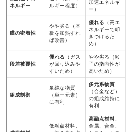
加速エネルギ
ネルギー
ルギー程度）
ー）
優れる
（高エ
やや劣る（基
ネルギーで叩
膜の密着性
板を加熱すれ
きつけるた
ば改善）
め）
優れる
（ガス
やや劣る（粒
段差被覆性
が回り込みや
子の指向性が
すいため）
高いため）
多元系物質
単純な物質
（合金など）
組成制御
（単一元素）
の組成維持に
に有利
有利
高融点材料
、
低融点材料、
金属、合金、