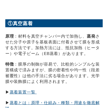
①真空蒸着
原理
：材料を真空チャンバー内で加熱し、
蒸発
さ
せた分子や原子を基板表面に付着させて膜を形成
する方法です。加熱方法には、抵抗加熱（ヒータ
ー）や電子ビーム（EB蒸着）があります。
特徴
：膜厚の制御が容易で、比較的シンプルな装
置構成で済みますが、膜の密着性や均一性（段差
被覆性）は他の手法に劣る場合があります。光学
膜や装飾膜によく利用されます。
▶
蒸着装置一覧
▶
蒸着とは：原理・仕組み・種類・用途を徹底解