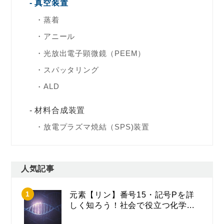
真空装置
蒸着
アニール
光放出電子顕微鏡（PEEM）
スパッタリング
ALD
材料合成装置
放電プラズマ焼結（SPS)装置
人気記事
元素【リン】番号15・記号Pを詳
しく知ろう！社会で役立つ化学...