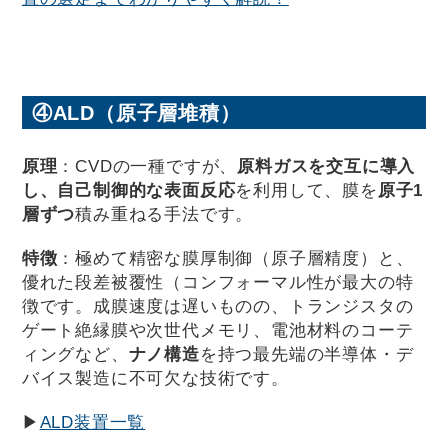
④ALD（原子層堆積）
原理
：CVDの一種ですが、
原料ガスを交互に導入
し、自己制御的な表面反応
を利用して、膜を
原子1
層ずつ
積み重ねる手法です。
特徴
：極めて精密な膜厚制御（原子層精度）と、
優れた段差被覆性（コンフォーマル性が最大の特
徴です。成膜速度は遅いものの、トランジスタの
ゲート絶縁膜や次世代メモリ、電池材料のコーテ
ィングなど、
ナノ構造
を持つ最先端の半導体・デ
バイス製造に不可欠な技術です。
▶
ALD装置一覧