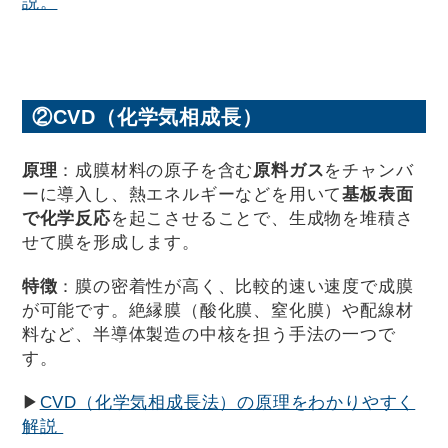
説。
②CVD（化学気相成長）
原理
：成膜材料の原子を含む
原料ガス
をチャンバ
ーに導入し、熱エネルギーなどを用いて
基板表面
で化学反応
を起こさせることで、生成物を堆積さ
せて膜を形成します。
特徴
：膜の密着性が高く、比較的速い速度で成膜
が可能です。絶縁膜（酸化膜、窒化膜）や配線材
料など、半導体製造の中核を担う手法の一つで
す。
▶
CVD（化学気相成長法）の原理をわかりやすく
解説