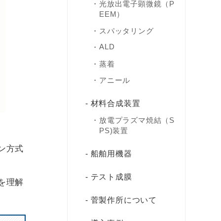
光放出電子顕微鏡（P
EEM）
スパッタリング
ALD
蒸着
アニール
材料合成装置
放電プラズマ焼結（S
PS)装置
ン方式
船舶用機器
テスト成膜
を理解
菅製作所について