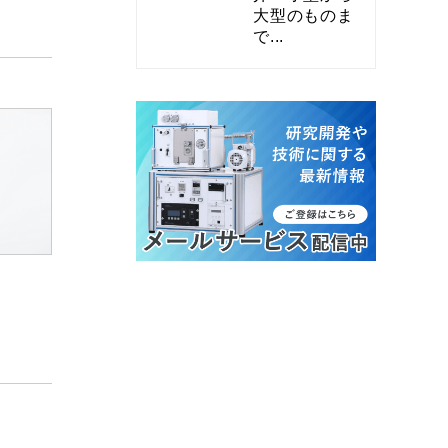
大型のものま
で...