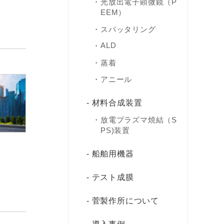
光放出電子顕微鏡（P
EEM）
スパッタリング
ALD
蒸着
アニール
材料合成装置
放電プラズマ焼結（S
PS)装置
船舶用機器
テスト成膜
菅製作所について